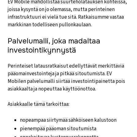
EV Mobile mahdollistaa suurteholatauksen kohteissa,
joissa kysyntä on jo olemassa, mutta perinteinen
infrastruktuuri ei vielä tue sitä. Ratkaisumme vastaa
markkinan todelliseen pullonkaulaan.
Palvelumalli, joka madaltaa
investointikynnystä
Perinteiset latausratkaisut edellyttävät merkittäviä
pääomainvestointeja ja pitkää sitoutumista. EV
Mobilen palvelumalli siirtää investointipainetta pois
asiakkaalta ja nopeuttaa käyttöönottoa.
Asiakkaalle tämä tarkoittaa:
nopeampaa siirtymää sähköiseen kalustoon
pienempää pääoman sitoutumista