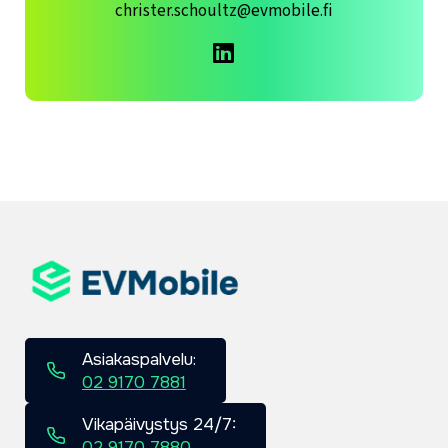
christer.schoultz
evmobile.fi
Asiakaspalvelu:
02 9170 7881
Vikapäivystys 24/7:
02 9170 7880