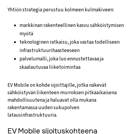
Yhtiön strategia perustuu kolmeen kulmakiveen:
markkinan rakenteellinen kasvu sähköistymisen
myötä
teknologinen ratkaisu, joka vastaa todelliseen
infrastruktuurihaasteeseen
palvelumalli, joka luo ennustettavaa ja
skaalautuvaa liiketoimintaa
EV Mobile on kohde sijoittajille, jotka näkevät
sähköistyvän liikenteen murroksen pitkäaikaisena
mahdollisuutena ja haluavat olla mukana
rakentamassa uuden sukupolven
latausinfrastruktuuria.
EV Mobile sijoituskohteena