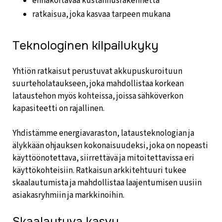
ennakoitavaa kustannusrakennetta
ratkaisua, joka kasvaa tarpeen mukana
Teknologinen kilpailukyky
Yhtiön ratkaisut perustuvat akkupuskuroituun
suurteholataukseen, joka mahdollistaa korkean
lataustehon myös kohteissa, joissa sähköverkon
kapasiteetti on rajallinen.
Yhdistämme energiavaraston, latausteknologian ja
älykkään ohjauksen kokonaisuudeksi, joka on nopeasti
käyttöönotettava, siirrettävä ja mitoitettavissa eri
käyttökohteisiin. Ratkaisun arkkitehtuuri tukee
skaalautumista ja mahdollistaa laajentumisen uusiin
asiakasryhmiin ja markkinoihin.
Skaalautuva kasvu