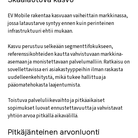
EV Mobile rakentaa kasvuaan vaiheittain markkinassa,
jossa lataustarve syntyy ennen kuin perinteinen
infrastruktuuri ehtii mukaan.
Kasvu perustuu selkeään segmenttifokukseen,
referenssikohteiden kautta vahvistuvaan markkina-
asemaan ja monistettavaan palvelumalliin. Ratkaisu on
sovellettavissa eri asiakastyyppeihin ilman raskasta
uudelleenkehitystä, mikä tukee hallittua ja
pääomatehokasta laajentumista.
Toistuva palveluliikevaihto ja pitkäaikaiset
sopimukset luovat ennustettavuutta ja vahvistavat
yhtiön arvoa pitkällä aikavälillä.
Pitkäjänteinen arvonluonti