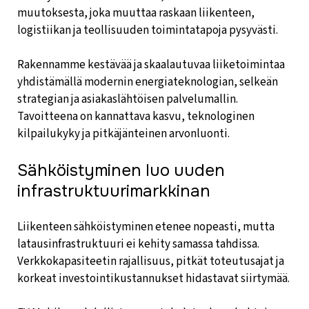
muutoksesta, joka muuttaa raskaan liikenteen,
logistiikan ja teollisuuden toimintatapoja pysyvästi.
Rakennamme kestävää ja skaalautuvaa liiketoimintaa
yhdistämällä modernin energiateknologian, selkeän
strategian ja asiakaslähtöisen palvelumallin.
Tavoitteena on kannattava kasvu, teknologinen
kilpailukyky ja pitkäjänteinen arvonluonti.
Sähköistyminen luo uuden
infrastruktuurimarkkinan
Liikenteen sähköistyminen etenee nopeasti, mutta
latausinfrastruktuuri ei kehity samassa tahdissa.
Verkkokapasiteetin rajallisuus, pitkät toteutusajat ja
korkeat investointikustannukset hidastavat siirtymää.