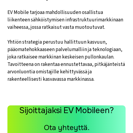
EV Mobile tarjoaa mahdollisuuden osallistua
liikenteen sähköistymisen infrastruktuurimarkkinaan
vaiheessa, jossa ratkaisut vasta muotoutuvat.
Yhtiön strategia perustuu hallittuun kasvuun,
pääomatehokkaaseen palvelumalliin ja teknologiaan,
joka ratkaisee markkinan keskeisen pullonkaulan.
Tavoitteena on rakentaa ennustettavaa, pitkäjänteistä
arvonluontia omistajille kehittyvässä ja
rakenteellisesti kasvavassa markkinassa.
Sijoittajaksi EV Mobileen?
Ota yhteyttä.