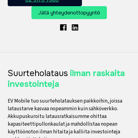
Jätä yhteydenottopyyntö
Facebook
LinkedIn
Suurteholataus
ilman raskaita
investointeja
EV Mobile tuo suurteholatauksen paikkoihin, joissa
lataustarve kasvaa nopeammin kuin sähköverkko.
Akkupuskuroitu latausratkaisumme ohittaa
kapasiteettipullonkaulat ja mahdollistaa nopean
käyttöönoton ilman hitaita ja kalliita investointeja