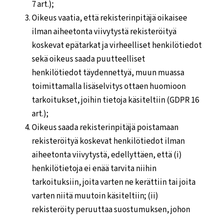
7 art.);
Oikeus vaatia, että rekisterinpitäjä oikaisee
ilman aiheetonta viivytystä rekisteröityä
koskevat epätarkat ja virheelliset henkilötiedot
sekä oikeus saada puutteelliset
henkilötiedot täydennettyä, muun muassa
toimittamalla lisäselvitys ottaen huomioon
tarkoitukset, joihin tietoja käsiteltiin (GDPR 16
art.);
Oikeus saada rekisterinpitäjä poistamaan
rekisteröityä koskevat henkilötiedot ilman
aiheetonta viivytystä, edellyttäen, että (i)
henkilötietoja ei enää tarvita niihin
tarkoituksiin, joita varten ne kerättiin tai joita
varten niitä muutoin käsiteltiin; (ii)
rekisteröity peruuttaa suostumuksen, johon