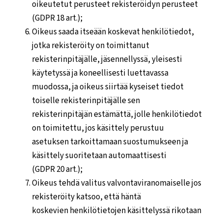
oikeutetut perusteet rekisteröidyn perusteet
(GDPR 18 art.);
Oikeus saada itseään koskevat henkilötiedot,
jotka rekisteröity on toimittanut
rekisterinpitäjälle, jäsennellyssä, yleisesti
käytetyssä ja koneellisesti luettavassa
muodossa, ja oikeus siirtää kyseiset tiedot
toiselle rekisterinpitäjälle sen
rekisterinpitäjän estämättä, jolle henkilötiedot
on toimitettu, jos käsittely perustuu
asetuksen tarkoittamaan suostumukseen ja
käsittely suoritetaan automaattisesti
(GDPR 20 art.);
Oikeus tehdä valitus valvontaviranomaiselle jos
rekisteröity katsoo, että häntä
koskevien henkilötietojen käsittelyssä rikotaan