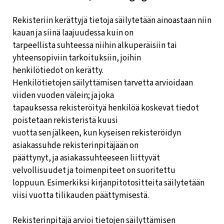
Rekisteriin kerättyjä tietoja säilytetään ainoastaan niin
kauan ja siinä laajuudessa kuin on
tarpeellista suhteessa niihin alkuperäisiin tai
yhteensopiviin tarkoituksiin, joihin
henkilötiedot on kerätty.
Henkilötietojen säilyttämisen tarvetta arvioidaan
viiden vuoden välein; ja joka
tapauksessa rekisteröityä henkilöä koskevat tiedot
poistetaan rekisteristä kuusi
vuotta sen jälkeen, kun kyseisen rekisteröidyn
asiakassuhde rekisterinpitäjään on
päättynyt, ja asiakassuhteeseen liittyvät
velvollisuudet ja toimenpiteet on suoritettu
loppuun. Esimerkiksi kirjanpitotositteita säilytetään
viisi vuotta tilikauden päättymisestä.
Rekisterinpitäjä arvioi tietojen säilyttämisen