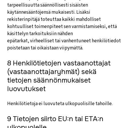
tarpeellisuutta säännöllisesti sisäisten
käytännesääntöjensä mukaisesti. Lisäksi
rekisterinpitäjä toteuttaa kaikki mahdolliset
kohtuulliset toimenpiteet sen varmistamiseksi, että
käsittelyn tarkoituksiin nähden
epätarkat, virheelliset tai vanhentuneet henkilötiedot
poistetaan tai oikaistaan viipymättä.
8 Henkilötietojen vastaanottajat
(vastaanottajaryhmät) sekä
tietojen säännönmukaiset
luovutukset
Henkilötietoja ei luovuteta ulkopuolisille tahoille.
9 Tietojen siirto EU:n tai ETA:n
ulkopuolelle