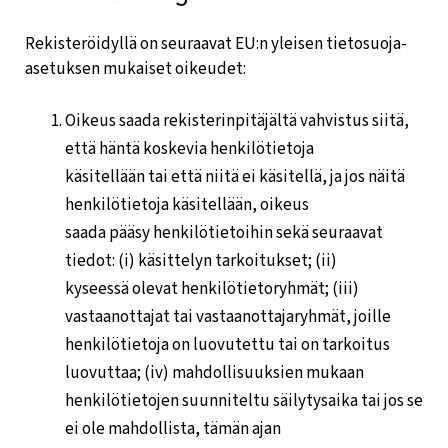
Rekisteröidyllä on seuraavat EU:n yleisen tietosuoja-
asetuksen mukaiset oikeudet:
Oikeus saada rekisterinpitäjältä vahvistus siitä,
että häntä koskevia henkilötietoja
käsitellään tai että niitä ei käsitellä, ja jos näitä
henkilötietoja käsitellään, oikeus
saada pääsy henkilötietoihin sekä seuraavat
tiedot: (i) käsittelyn tarkoitukset; (ii)
kyseessä olevat henkilötietoryhmät; (iii)
vastaanottajat tai vastaanottajaryhmät, joille
henkilötietoja on luovutettu tai on tarkoitus
luovuttaa; (iv) mahdollisuuksien mukaan
henkilötietojen suunniteltu säilytysaika tai jos se
ei ole mahdollista, tämän ajan