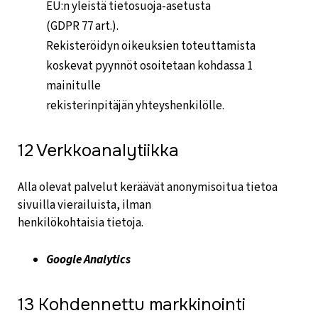
EU:n yleistä tietosuoja-asetusta
(GDPR 77 art.).
Rekisteröidyn oikeuksien toteuttamista
koskevat pyynnöt osoitetaan kohdassa 1
mainitulle
rekisterinpitäjän yhteyshenkilölle.
12 Verkkoanalytiikka
Alla olevat palvelut keräävät anonymisoitua tietoa
sivuilla vierailuista, ilman
henkilökohtaisia tietoja.
Google Analytics
13 Kohdennettu markkinointi