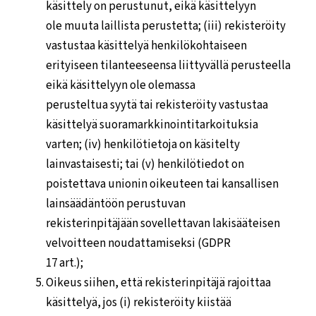
käsittely on perustunut, eikä käsittelyyn
ole muuta laillista perustetta; (iii) rekisteröity
vastustaa käsittelyä henkilökohtaiseen
erityiseen tilanteeseensa liittyvällä perusteella
eikä käsittelyyn ole olemassa
perusteltua syytä tai rekisteröity vastustaa
käsittelyä suoramarkkinointitarkoituksia
varten; (iv) henkilötietoja on käsitelty
lainvastaisesti; tai (v) henkilötiedot on
poistettava unionin oikeuteen tai kansallisen
lainsäädäntöön perustuvan
rekisterinpitäjään sovellettavan lakisääteisen
velvoitteen noudattamiseksi (GDPR
17 art.);
Oikeus siihen, että rekisterinpitäjä rajoittaa
käsittelyä, jos (i) rekisteröity kiistää