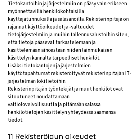
Tietokantoihin ja järjestelmiin on pääsy vain erikseen
myönnettävillä henkilökohtaisilla
käyttäjätunnuksilla ja salasanoilla. Rekisterinpitäjä on
rajannut käyttöoikeudet ja -valtuudet
tietojärjestelmiin ja muihin tallennusalustoihin siten,
että tietoja pääsevät tarkastelemaan ja
käsittelemään ainoastaan niiden lainmukaisen
käsittelyn kannalta tarpeelliset henkilöt.
Lisäksi tietokantojen ja järjestelmien
käyttötapahtumat rekisteröityvät rekisterinpitäjän IT-
järjestelmän lokitietoihin.
Rekisterinpitäjän työntekijät ja muut henkilöt ovat
sitoutuneet noudattamaan
vaitiolovelvollisuutta ja pitämään salassa
henkilötietojen käsittelyn yhteydessä saamansa
tiedot.
11 Rekisteröidyn oikeudet