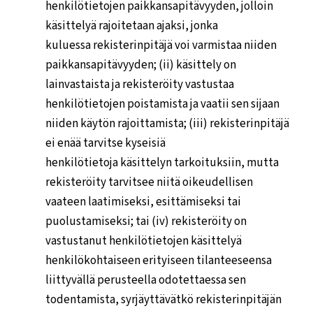
henkilötietojen paikkansapitävyyden, jolloin
käsittelyä rajoitetaan ajaksi, jonka
kuluessa rekisterinpitäjä voi varmistaa niiden
paikkansapitävyyden; (ii) käsittely on
lainvastaista ja rekisteröity vastustaa
henkilötietojen poistamista ja vaatii sen sijaan
niiden käytön rajoittamista; (iii) rekisterinpitäjä
ei enää tarvitse kyseisiä
henkilötietoja käsittelyn tarkoituksiin, mutta
rekisteröity tarvitsee niitä oikeudellisen
vaateen laatimiseksi, esittämiseksi tai
puolustamiseksi; tai (iv) rekisteröity on
vastustanut henkilötietojen käsittelyä
henkilökohtaiseen erityiseen tilanteeseensa
liittyvällä perusteella odotettaessa sen
todentamista, syrjäyttävätkö rekisterinpitäjän