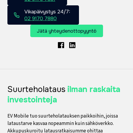
Vikapäivystys 24/7:
02 9170 7880
Jätä yhteydenottopyyntö
Facebook
LinkedIn
Suurteholataus
ilman raskaita
investointeja
EV Mobile tuo suurteholatauksen paikkoihin, joissa
lataustarve kasvaa nopeammin kuin sähköverkko.
Akkupuskuroitu latausratkaisumme ohittaa