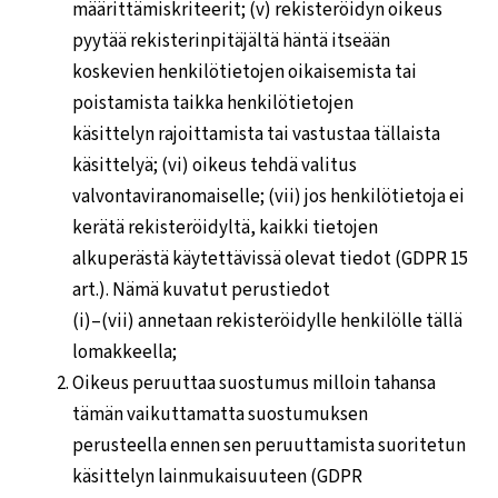
määrittämiskriteerit; (v) rekisteröidyn oikeus
pyytää rekisterinpitäjältä häntä itseään
koskevien henkilötietojen oikaisemista tai
poistamista taikka henkilötietojen
käsittelyn rajoittamista tai vastustaa tällaista
käsittelyä; (vi) oikeus tehdä valitus
valvontaviranomaiselle; (vii) jos henkilötietoja ei
kerätä rekisteröidyltä, kaikki tietojen
alkuperästä käytettävissä olevat tiedot (GDPR 15
art.). Nämä kuvatut perustiedot
(i)–(vii) annetaan rekisteröidylle henkilölle tällä
lomakkeella;
Oikeus peruuttaa suostumus milloin tahansa
tämän vaikuttamatta suostumuksen
perusteella ennen sen peruuttamista suoritetun
käsittelyn lainmukaisuuteen (GDPR