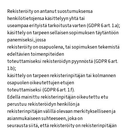
Rekisteröity on antanut suostumuksensa
henkilötietojensa käsittelyyn yhtä tai
useampaa erityistä tarkoitusta varten (GDPR 6 art. 1.a);
käsittely on tarpeen sellaisen sopimuksen täytäntöön
panemiseksi, jossa
rekisteröity on osapuolena, tai sopimuksen tekemistä
edeltävien toimenpiteiden
toteuttamiseksi rekisteröidyn pyynnöstä (GDPR 6 art.
1.b);
käsittely on tarpeen rekisterinpitäjän tai kolmannen
osapuolen oikeutettujen etujen
toteuttamiseksi (GDPR 6 art. 1.f).
Edellä mainittu rekisterinpitäjän oikeutettu etu
perustuu rekisteröidyn henkilön ja
rekisterinpitäjän välillä olevaan merkitykselliseen ja
asianmukaiseen suhteeseen, joka on
seurausta siitä, että rekisteröity on rekisterinpitäjän