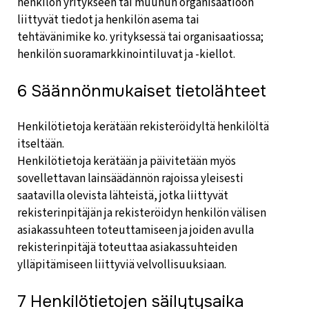
henkilön yritykseen tai muuhun organisaatioon
liittyvät tiedot ja henkilön asema tai
tehtävänimike ko. yrityksessä tai organisaatiossa;
henkilön suoramarkkinointiluvat ja -kiellot.
6 Säännönmukaiset tietolähteet
Henkilötietoja kerätään rekisteröidyltä henkilöltä
itseltään.
Henkilötietoja kerätään ja päivitetään myös
sovellettavan lainsäädännön rajoissa yleisesti
saatavilla olevista lähteistä, jotka liittyvät
rekisterinpitäjän ja rekisteröidyn henkilön välisen
asiakassuhteen toteuttamiseen ja joiden avulla
rekisterinpitäjä toteuttaa asiakassuhteiden
ylläpitämiseen liittyviä velvollisuuksiaan.
7 Henkilötietojen säilytysaika