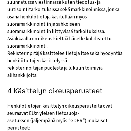
suunnatussa viestinnässä kuten tiedotus- ja
uutisointitarkoituksissa sekä markkinoinnissa, jonka
osana henkilötietoja käsitellään myös
suoramarkkinointiin ja sähköiseen
suoramarkkinointiin liittyvissä tarkoituksissa.
Asiakkaalla on oikeus kieltää hänelle kohdistettu
suoramarkkinointi.
Rekisterinpitäjä käsittelee tietoja itse sekä hyödyntää
henkilötietojen käsittelyssä
rekisterinpitäjän puolesta ja lukuun toimivia
alihankkijoita.
4 Käsittelyn oikeusperusteet
Henkilötietojen käsittelyn oikeusperusteita ovat
seuraavat EU:n yleisen tietosuoja-
asetuksen (jäljempänä myös ”GDPR”) mukaiset
perusteet: